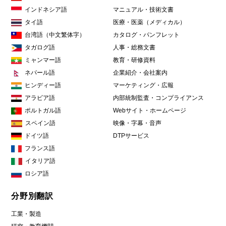
インドネシア語
マニュアル・技術文書
タイ語
医療・医薬（メディカル）
台湾語（中文繁体字）
カタログ・パンフレット
タガログ語
人事・総務文書
ミャンマー語
教育・研修資料
ネパール語
企業紹介・会社案内
ヒンディー語
マーケティング・広報
アラビア語
内部統制監査・コンプライアンス
ポルトガル語
Webサイト・ホームページ
スペイン語
映像・字幕・音声
ドイツ語
DTPサービス
フランス語
イタリア語
ロシア語
分野別翻訳
工業・製造