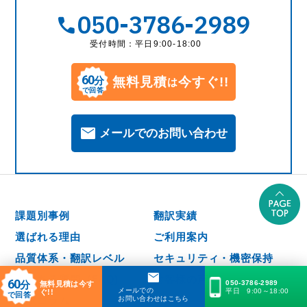
050-3786-2989
受付時間：平日9:00-18:00
60
無料見積
今すぐ!!
分
は
で回答
メールでのお問い合わせ
課題別事例
翻訳実績
選ばれる理由
ご利用案内
品質体系・翻訳レベル
セキュリティ・機密保持
よくある質問（FAQ)
お客様の声
60
分
050-3786-2989
無料見積は今す
メールでの
平日 9:00～18:00
ぐ!!
で回答
お問い合わせはこちら
翻訳コラム