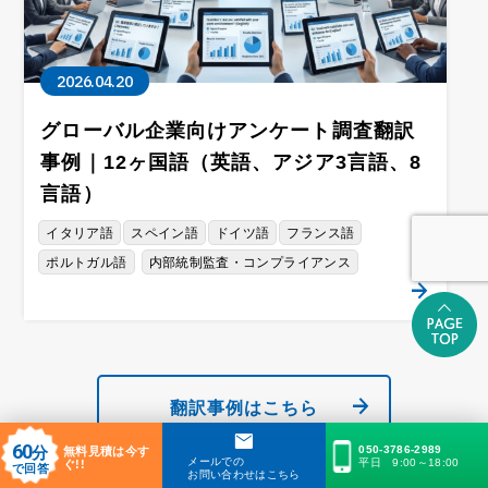
2026.04.20
グローバル企業向けアンケート調査翻訳
事例｜12ヶ国語（英語、アジア3言語、8
言語）
イタリア語
スペイン語
ドイツ語
フランス語
ポルトガル語
内部統制監査・コンプライアンス
翻訳事例はこちら
60
分
050-3786-2989
無料見積は今す
メールでの
平日 9:00～18:00
ぐ!!
で回答
お問い合わせはこちら