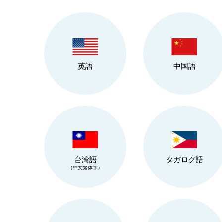
英語
中国語
台湾語
タガログ語
（中文繁体字）