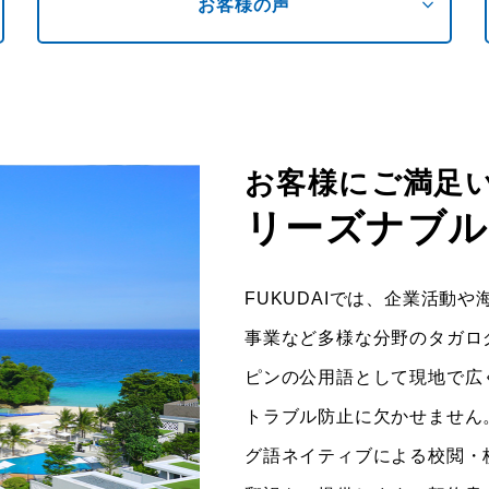
expand_more
お客様の声
お客様にご満足
リーズナブル
FUKUDAIでは、企業活動
事業など多様な分野のタガロ
ピンの公用語として現地で広
トラブル防止に欠かせません
グ語ネイティブによる校閲・