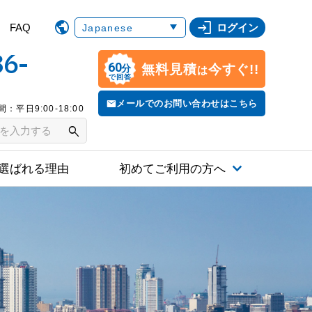
login
FAQ
ログイン
86-
60
無料見積
今すぐ!!
分
は
で回答
メールでのお問い合わせはこちら
：平日9:00-18:00
search
選ばれる理由
初めてご利用の方へ