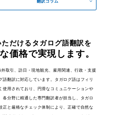
expand_more
翻訳コラム
いただけるタガログ語翻訳を
な価格で
実現します。
や海外取引、訪日・現地観光、雇用関連、行政・支援
グ語翻訳に対応しています。タガログ語はフィリ
く使用されており、円滑なコミュニケーションや
。各分野に精通した専門翻訳者が担当し、タガロ
校正と厳格なチェック体制により、正確で自然な