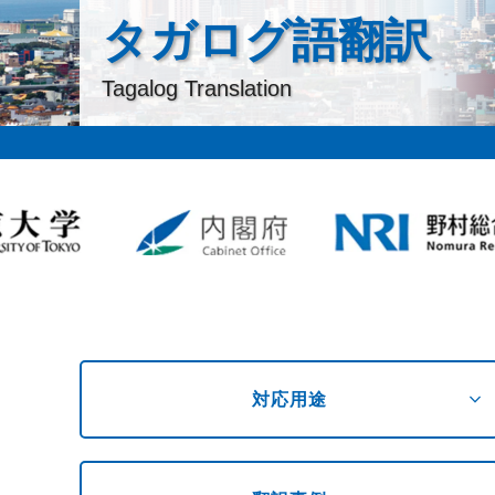
タガログ語翻訳
Tagalog Translation
expand_more
対応用途