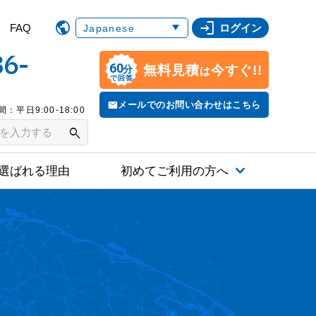
login
FAQ
ログイン
86-
60
無料見積
今すぐ!!
分
は
で回答
メールでのお問い合わせはこちら
：平日9:00-18:00
search
選ばれる理由
初めてご利用の方へ