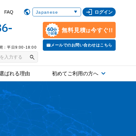
login
FAQ
ログイン
86-
60
無料見積
今すぐ!!
分
は
で回答
メールでのお問い合わせはこちら
：平日9:00-18:00
search
選ばれる理由
初めてご利用の方へ