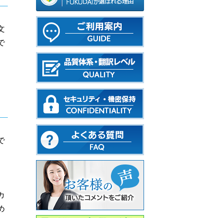
文
で
で
カ
め