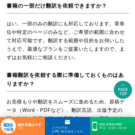
書籍の一部だけ翻訳を依頼できますか？
はい、一部のみの翻訳にも対応しております。章単
位や特定のページのみなど、ご希望の範囲に合わせ
て対応可能です。翻訳する範囲や目的をお伺いした
うえで、最適なプランをご提案いたしますので、ま
ずはお気軽にご相談ください。
書籍翻訳を依頼する際に準備しておくものはあ
りますか？
お見積もりや翻訳をスムーズに進めるため、原稿デ
ータ（Word・PDFなど）、翻訳言語、出版予定の
国・地域、希望納期、納品形式などをご用意いただ
60
分
050-3786-2989
無料見積は今す
くことをおすすめします。また、用語集や参考資料
メールでの
平日 9:00～18:00
ぐ!!
で回答
お問い合わせはこちら